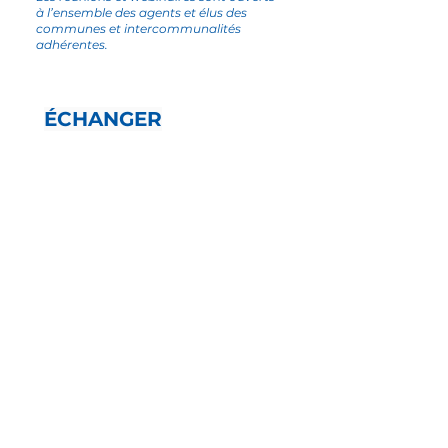
à l’ensemble des agents et élus des
communes et intercommunalités
adhérentes.
ÉCHANGER
Rencontres des intercommunalités ;
Rencontres parlementaires ;
Rencontres thématiques ;
Salon et Congrès.
L’objectif de ces rencontres est de
permettre aux élus de mettre en
commun leurs activités et expériences
pour la défense des droits et intérêts
dont ils ont la garde.
Notre rôle est aussi de mener à bien
l’étude de toutes les questions qui
concernent l’administration des
communes et des intercommunalités
ainsi que leurs rapports avec les pouvoirs
publics.